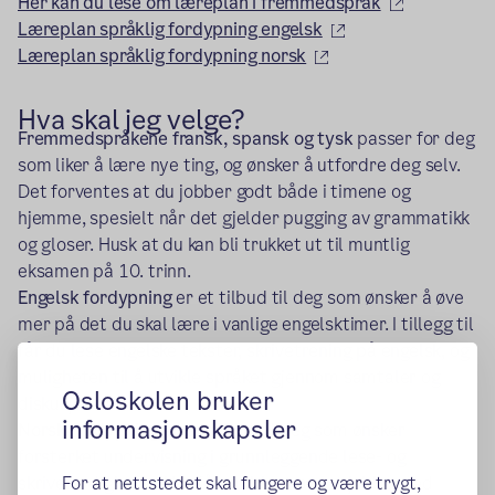
(ekstern le
Her kan du lese om læreplan i fremmedspråk
(ekstern lenke)
Læreplan språklig fordypning engelsk
(ekstern lenke)
Læreplan språklig fordypning norsk
Hva skal jeg velge?
Fremmedspråkene fransk, spansk og tysk
passer for deg
som liker å lære nye ting, og ønsker å utfordre deg selv.
Det forventes at du jobber godt både i timene og
hjemme, spesielt når det gjelder pugging av grammatikk
og gloser. Husk at du kan bli trukket ut til muntlig
eksamen på 10. trinn.
Engelsk fordypning
er et tilbud til deg som ønsker å øve
mer på det du skal lære i vanlige engelsktimer. I tillegg til
får du lese engelske tekster, skrivetrening på engelsk, og
muligheten til å utvikle språket gjennom samtaler og
Osloskolen bruker
diskusjoner.
informasjonskapsler
Norsk fordypning
er et tilbud til deg som ønsker
forsterket undervisning i grunnleggende lese- og
skriveferdigheter. Her får du blant annet jobbe med
For at nettstedet skal fungere og være trygt,