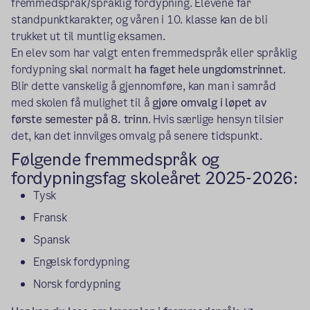
fremmedspråk/språklig fordypning. Elevene får
standpunktkarakter, og våren i 10. klasse kan de bli
trukket ut til muntlig eksamen.
En elev som har valgt enten fremmedspråk eller språklig
fordypning skal normalt
ha faget hele ungdomstrinnet
.
Blir dette vanskelig å gjennomføre, kan man i samråd
med skolen få mulighet til å
gjøre omvalg i løpet av
første semester på 8. trinn
. Hvis særlige hensyn tilsier
det, kan det innvilges omvalg på senere tidspunkt.
Følgende fremmedspråk og
fordypningsfag skoleåret 2025-2026:
Tysk
Fransk
Spansk
Engelsk fordypning
Norsk fordypning