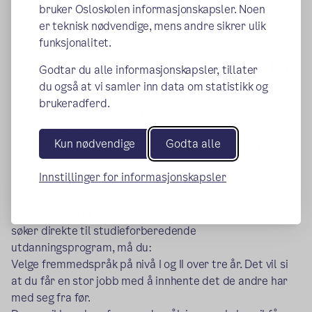
grammatikk, lesestrategier, å skrive egne tekster, og du
bruker Osloskolen informasjonskapsler. Noen
får hjelp til å forstå det du skal lære i norskfaget både
er teknisk nødvendige, mens andre sikrer ulik
muntlig og skriftlig.
funksjonalitet.
Hva betyr valget mitt av språkfag for
Godtar du alle informasjonskapsler, tillater
videregående opplæring?
du også at vi samler inn data om statistikk og
Hvis du fullfører 10. årstrinn med fremmedspråk, og
brukeradferd.
søker direkte til studieforberedende
utdanningsprogram, kan du:
Kun nødvendige
Godta alle
Fortsette på nivå II i det fremmedspråket du har hatt på
ungdomsskolen over 2 år
Innstillinger for informasjonskapsler
Velge nivå I i et annet fremmedspråk du ikke har hatt
tidligere over 2 år.
Hvis du fullfører 10. årstrinn uten fremmedspråk, og
søker direkte til studieforberedende
utdanningsprogram, må du:
Velge fremmedspråk på nivå I og II over tre år. Det vil si
at du får en stor jobb med å innhente det de andre har
med seg fra før.